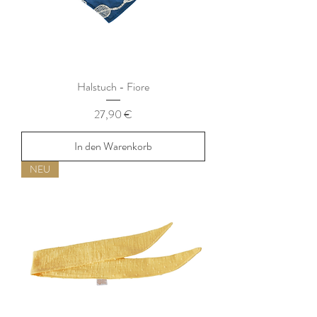
Halstuch - Fiore
Preis
27,90 €
In den Warenkorb
NEU