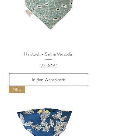
Halstuch - Salvia Musselin
Preis
27,90 €
In den Warenkorb
NEU