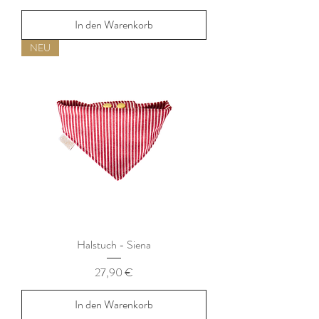
In den Warenkorb
NEU
Halstuch - Siena
Preis
27,90 €
In den Warenkorb