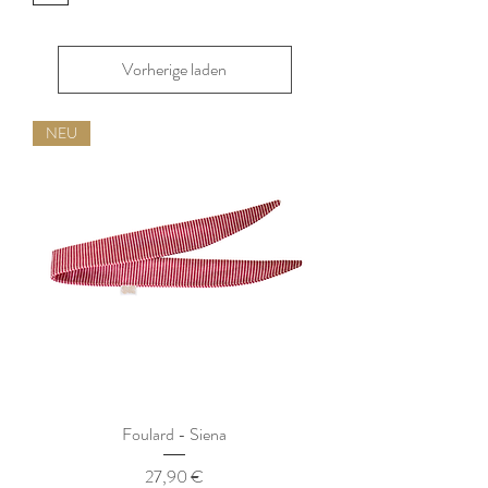
Vorherige laden
NEU
Foulard - Siena
Preis
27,90 €