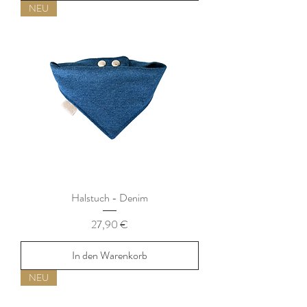
NEU
Halstuch - Denim
Preis
27,90 €
In den Warenkorb
NEU