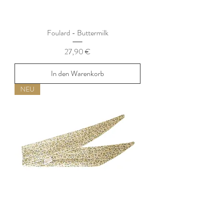
Foulard - Buttermilk
Preis
27,90 €
In den Warenkorb
NEU