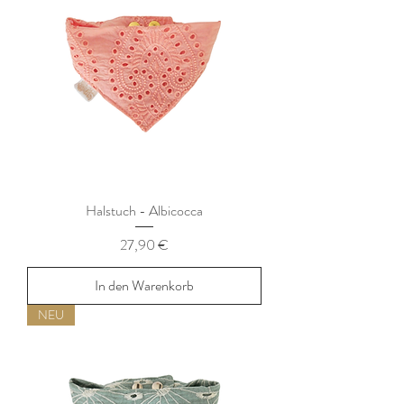
Halstuch - Albicocca
Preis
27,90 €
In den Warenkorb
NEU