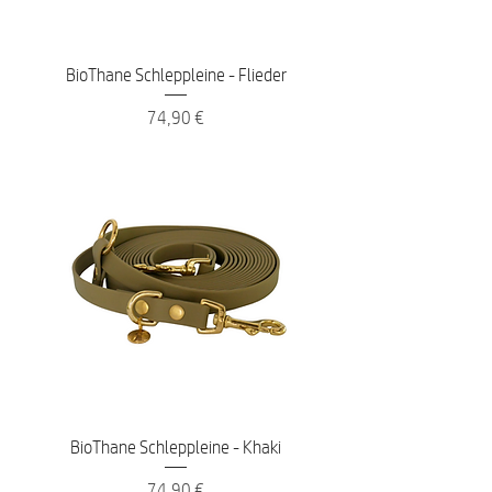
BioThane Schleppleine - Flieder
Preis
74,90 €
BioThane Schleppleine - Khaki
Preis
74,90 €