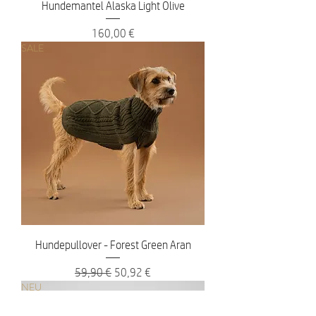
Hundemantel Alaska Light Olive
Preis
160,00 €
SALE
Hundepullover - Forest Green Aran
Standardpreis
Sale-Preis
59,90 €
50,92 €
NEU