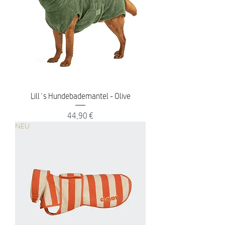
Lill´s Hundebademantel - Olive
Preis
44,90 €
NEU