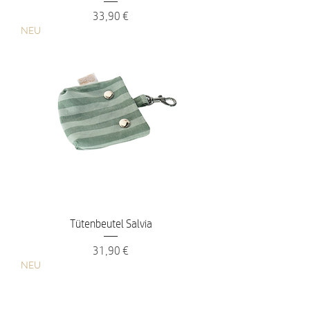
Preis
33,90 €
NEU
Tütenbeutel Salvia
Preis
31,90 €
NEU