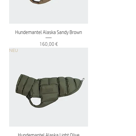
Hundemantel Alaska Sandy Brown
Preis
160,00 €
NEU
Hundemantel Alaska Light Olive