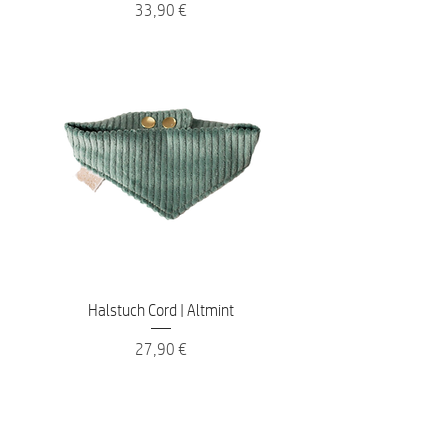
Preis
33,90 €
Halstuch Cord | Altmint
Preis
27,90 €