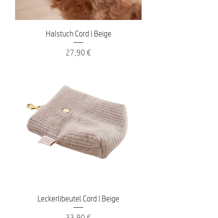
Halstuch Cord | Beige
Preis
27,90 €
Leckerlibeutel Cord | Beige
Preis
33,90 €