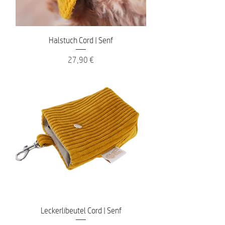
Halstuch Cord | Senf
Preis
27,90 €
Leckerlibeutel Cord | Senf