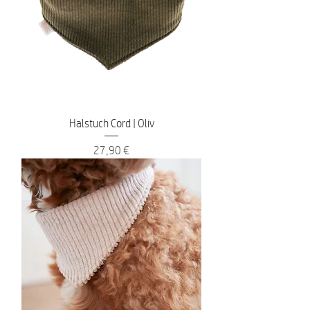
Halstuch Cord | Oliv
Preis
27,90 €