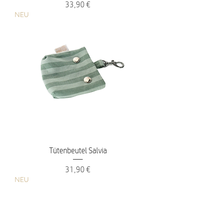
Preis
33,90 €
NEU
Tütenbeutel Salvia
Preis
31,90 €
NEU