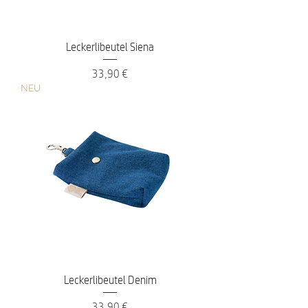
Leckerlibeutel Siena
Preis
33,90 €
NEU
Leckerlibeutel Denim
Preis
33,90 €