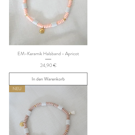
EM-Keramik Halsband - Apricot
Preis
24,90 €
In den Warenkorb
NEU