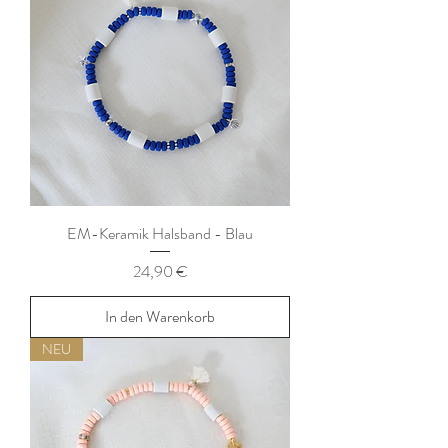
EM-Keramik Halsband - Blau
Preis
24,90 €
In den Warenkorb
NEU