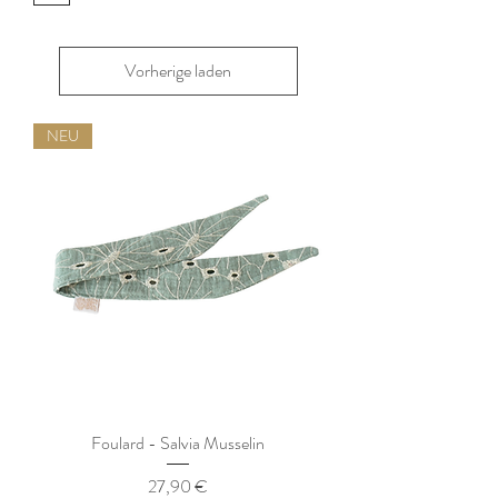
Vorherige laden
NEU
Foulard - Salvia Musselin
Preis
27,90 €