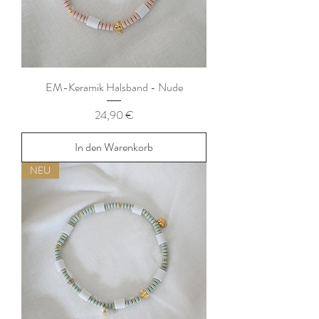
EM-Keramik Halsband - Nude
Preis
24,90 €
In den Warenkorb
NEU