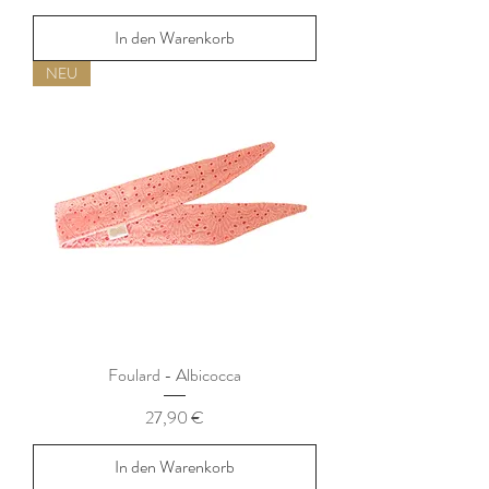
In den Warenkorb
NEU
Foulard - Albicocca
Preis
27,90 €
In den Warenkorb