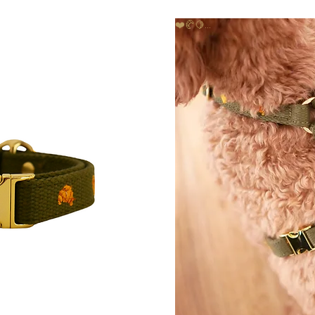
❤️🥐🍋...