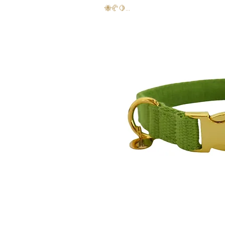
🐝🥐🍋...