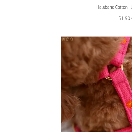
Schnellans
Halsband Cotton | 
Preis
51,90 
🐝🥐🍋...