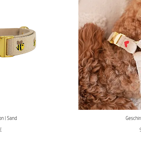
icht
Sch
n | Sand
Geschir
P
€