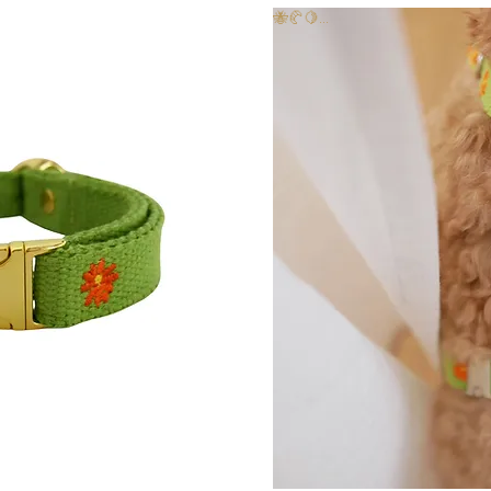
🐝🥐🍋...