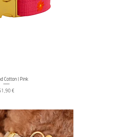
nellansicht
d Cotton | Pink
reis
51,90 €