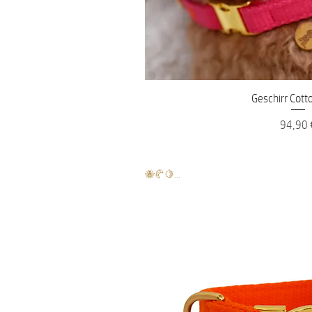
Schnellans
Geschirr Cotto
Preis
94,90 
🐝🥐🍋...