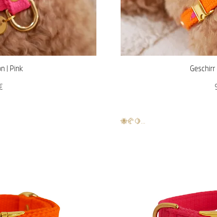
icht
Sch
n | Pink
Geschirr
P
€
🐝🥐🍋...