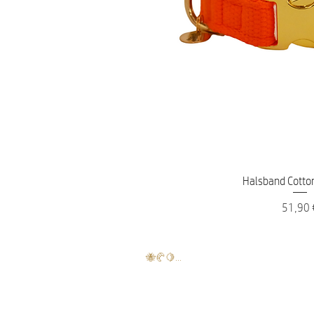
Schnellans
Halsband Cotton
Preis
51,90 
🐝🥐🍋...