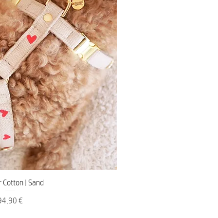
nellansicht
r Cotton | Sand
reis
94,90 €