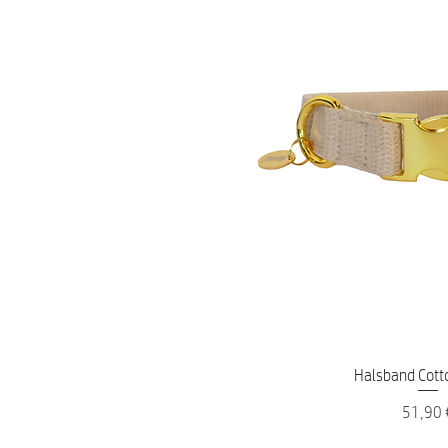
Schnellans
Halsband Cotto
Preis
51,90 