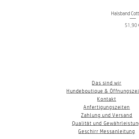
Schnellans
Halsband Cotto
Preis
51,90 
Das sind wir
Hundeboutique & Öffnungszei
Kontakt
Anfertigungszeiten
Zahlung und Versand
Qualität und Gewährleistun
Geschirr Messanleitung