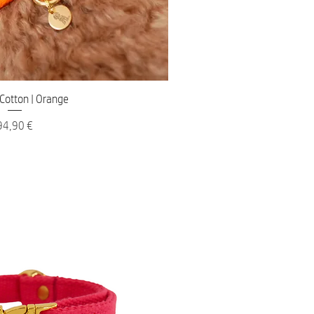
nellansicht
 Cotton | Orange
reis
94,90 €