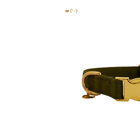
❤️🥐🍋...