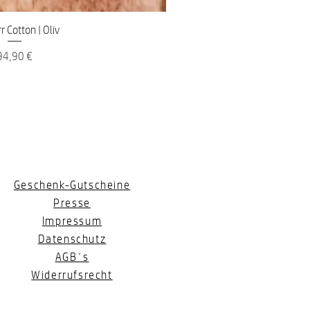
nellansicht
r Cotton | Oliv
reis
94,90 €
Geschenk-Gutscheine
Presse
Impressum
Datenschutz
AGB´s
Widerrufsrecht