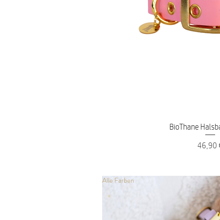
Schnellans
BioThane Halsb
Preis
46,90 
Alle Farben