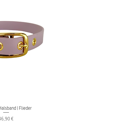
nellansicht
alsband | Flieder
reis
46,90 €