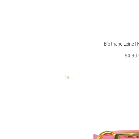
Schnellans
BioThane Leine |
Preis
54,90 
NEU