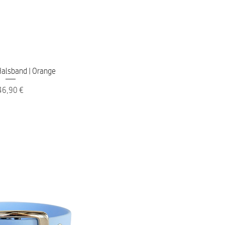
nellansicht
alsband | Orange
reis
46,90 €