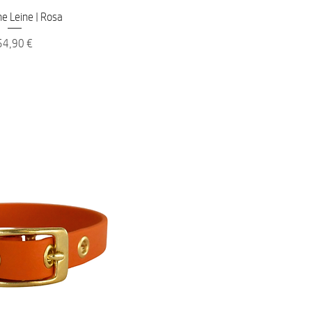
nellansicht
e Leine | Rosa
reis
54,90 €