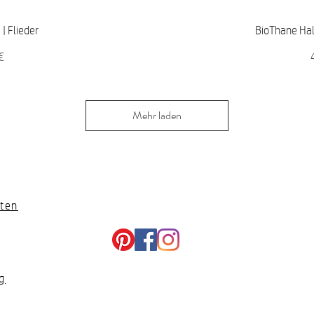
icht
Sch
| Flieder
BioThane Hal
P
€
Mehr laden
ten
g