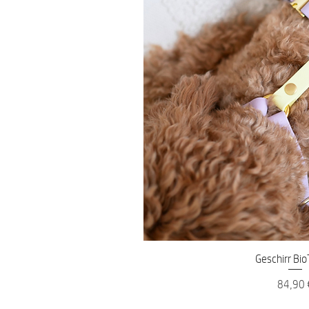
Schnellans
Geschirr Bi
Preis
84,90 