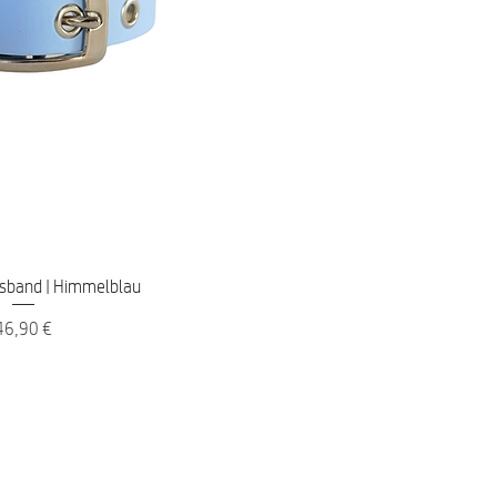
nellansicht
sband | Himmelblau
reis
46,90 €