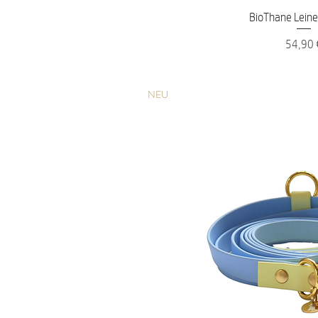
Schnellans
BioThane Leine
Preis
54,90 
NEU