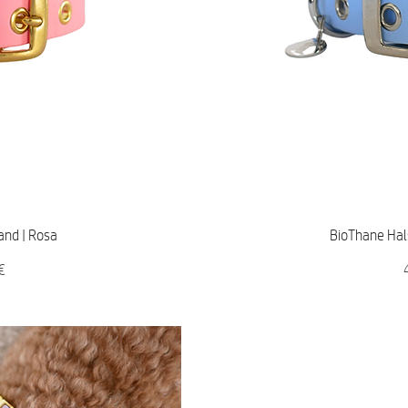
icht
Sch
and | Rosa
BioThane Hal
P
€