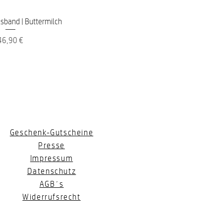
nellansicht
sband | Buttermilch
reis
46,90 €
Geschenk-Gutscheine
Presse
Impressum
Datenschutz
AGB´s
Widerrufsrecht