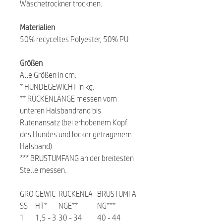
Wäschetrockner trocknen.
Materialien
50% recyceltes Polyester, 50% PU
Größen
Alle Größen in cm.
* HUNDEGEWICHT in kg.
** RÜCKENLÄNGE messen vom
unteren Halsbandrand bis
Rutenansatz (bei erhobenem Kopf
des Hundes und locker getragenem
Halsband).
*** BRUSTUMFANG an der breitesten
Stelle messen.
GRÖ
GEWIC
RÜCKENLÄ
BRUSTUMFA
SS
HT*
NGE**
NG***
1
1,5 - 3
30 - 34
40 - 44