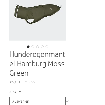
Hunderegenmant
el Hamburg Moss
Green
Standardpreis
Sale-
 69,00 € 
58,65 €
Preis
Größe
*