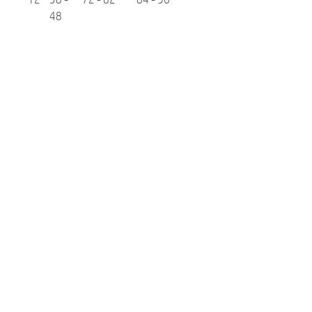
48
Marke
Cloud7
Ähnliche Produkte:
NEU
NEU