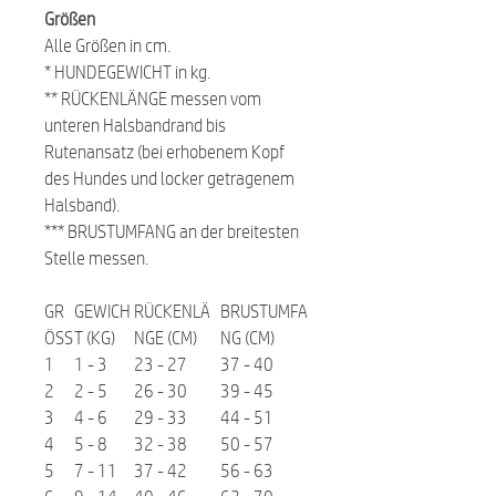
Größen
Alle Größen in cm.
* HUNDEGEWICHT in kg.
** RÜCKENLÄNGE messen vom
unteren Halsbandrand bis
Rutenansatz (bei erhobenem Kopf
des Hundes und locker getragenem
Halsband).
*** BRUSTUMFANG an der breitesten
Stelle messen.
GR
GEWICH
RÜCKENLÄ
BRUSTUMFA
ÖSS
T (KG)
NGE (CM)
NG (CM)
1
1 - 3
23 - 27
37 - 40
2
2 - 5
26 - 30
39 - 45
3
4 - 6
29 - 33
44 - 51
4
5 - 8
32 - 38
50 - 57
5
7 - 11
37 - 42
56 - 63