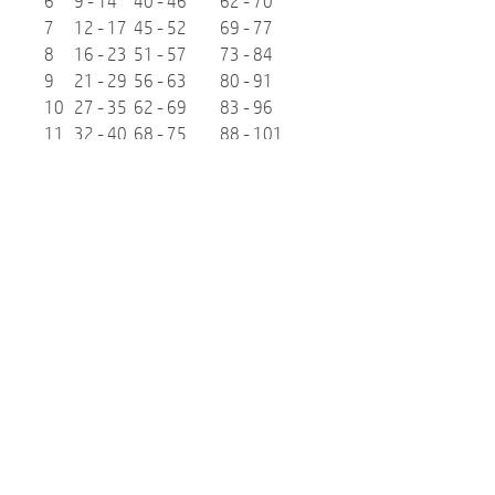
6
9 - 14
40 - 46
62 - 70
7
12 - 17
45 - 52
69 - 77
8
16 - 23
51 - 57
73 - 84
9
21 - 29
56 - 63
80 - 91
10
27 - 35
62 - 69
83 - 96
11
32 - 40
68 - 75
88 - 101
12
39 - 45
76 - 84
93 - 106
Marke
Cloud7
Ähnliche Produkte:
NEU
NEU