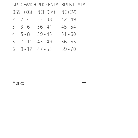
GR
GEWICH
RÜCKENLÄ
BRUSTUMFA
ÖSS
T (KG)
NGE (CM)
NG (CM)
2
2 - 4
33 - 38
42 - 49
3
3 - 6
36 - 41
45 - 54
4
5 - 8
39 - 45
51 - 60
5
7 - 10
43 - 49
56 - 66
6
9 - 12
47 - 53
59 - 70
Marke
Cloud7
Ähnliche Produkte:
NEU
NEU