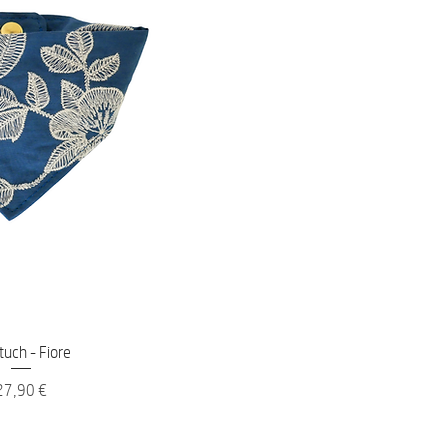
nellansicht
tuch - Fiore
reis
27,90 €