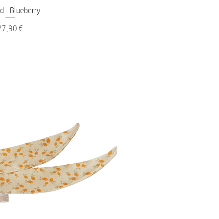
nellansicht
d - Blueberry
reis
27,90 €