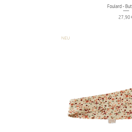
Schnellans
Foulard - But
Preis
27,90 
NEU