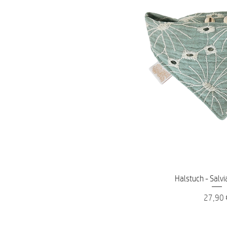
Schnellans
Halstuch - Salvi
Preis
27,90 