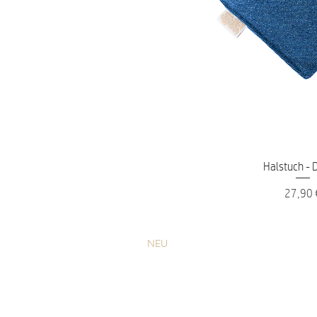
Schnellans
Halstuch -
Preis
27,90 
NEU