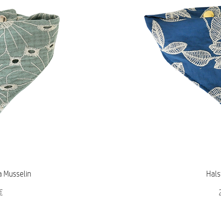
icht
Sch
a Musselin
Hals
P
€