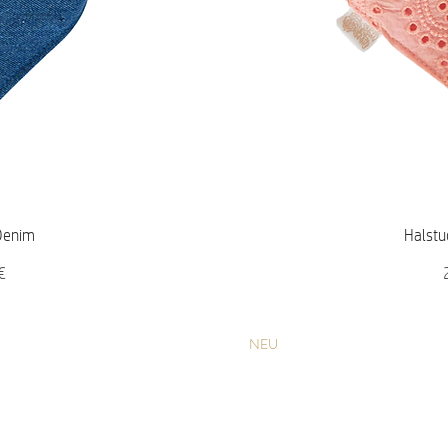
icht
Sch
 Denim
Halstu
P
€
NEU