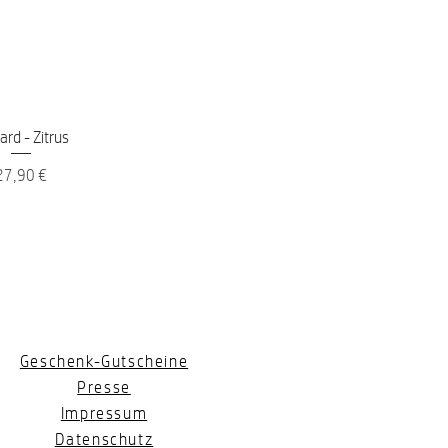
nellansicht
ard - Zitrus
reis
27,90 €
Geschenk-Gutscheine
Presse
Impressum
Datenschutz