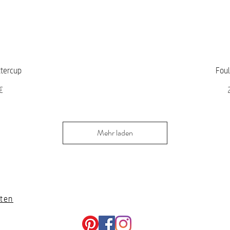
icht
Sch
ttercup
Foul
P
€
Mehr laden
ten