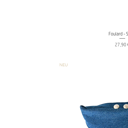
Schnellans
Foulard - 
Preis
27,90 
NEU