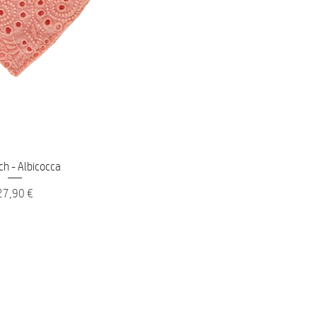
nellansicht
ch - Albicocca
reis
27,90 €