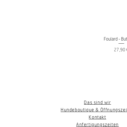
Schnellans
Foulard - Bu
Preis
27,90 
Das sind wir
Hundeboutique & Öffnungszei
Kontakt
Anfertigungszeiten