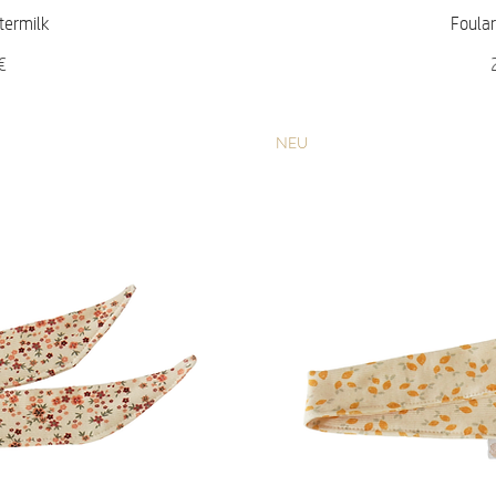
icht
Sch
termilk
Foular
P
€
NEU