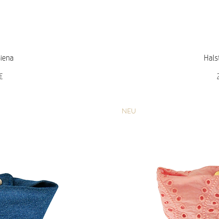
icht
Sch
Siena
Hals
P
€
NEU