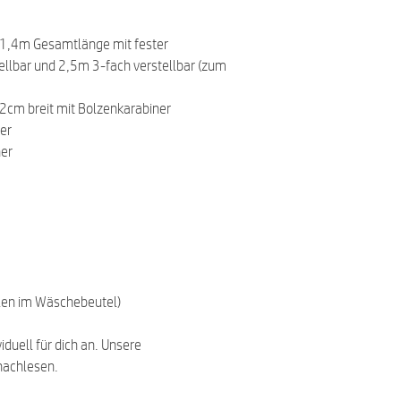
 1,4m Gesamtlänge mit fester
llbar und 2,5m 3-fach verstellbar (zum
2cm breit mit Bolzenkarabiner
er
ner
len im Wäschebeutel)
viduell für dich an. Unsere
achlesen.