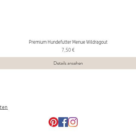
Premium Hundefutter Menue Wildragout
Preis
7,50 €
Details ansehen
ten