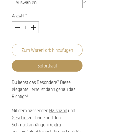
Anzahl
*
Zum Warenkorb hinzufügen
Sofortkauf
Du liebst das Besondere? Diese
elegante Leine ist dann genau das
Richtige!
Mit dem passenden
Halsband
und
Geschirr
zur Leine und den
Schmuckanhängern
(extra
auszuwählen) kannst du den Look für