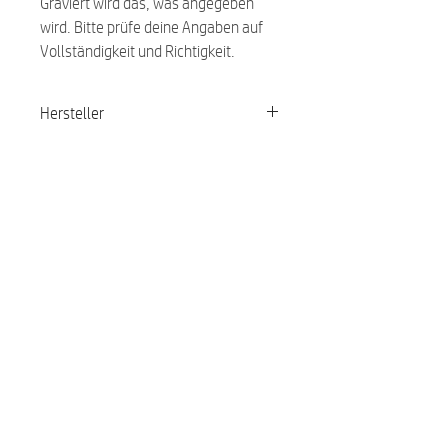
Graviert wird das, was angegeben
wird. Bitte prüfe deine Angaben auf
Vollständigkeit und Richtigkeit.
Hersteller
Red Dingo
Ähnliche Produkte:
NEU
NEU