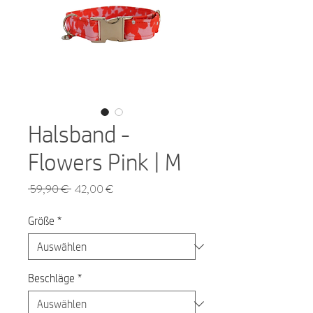
Halsband -
Flowers Pink | M
Standardpreis
Sale-
 59,90 € 
42,00 €
Preis
Größe
*
Beschläge
*