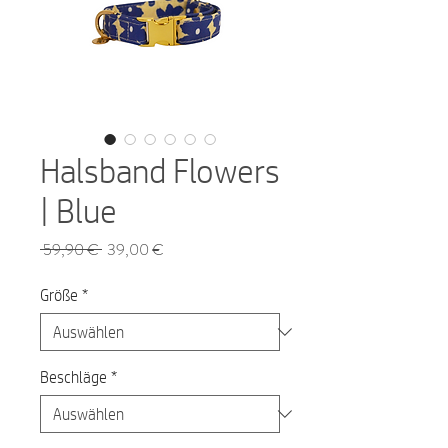
Halsband Flowers
| Blue
Standardpreis
Sale-
 59,90 € 
39,00 €
Preis
Größe
*
Beschläge
*