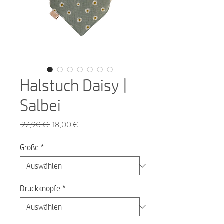
Halstuch Daisy |
Salbei
Standardpreis
Sale-
 27,90 € 
18,00 €
Preis
Größe
*
Druckknöpfe
*