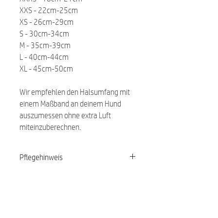
XXS - 22cm-25cm
XS - 26cm-29cm
S - 30cm-34cm
M - 35cm-39cm
L - 40cm-44cm
XL - 45cm-50cm
Wir empfehlen den Halsumfang mit
einem Maßband an deinem Hund
auszumessen ohne extra Luft
miteinzuberechnen.
Pflegehinweis
Waschbar bei 30 Grad
Ähnliche Produkte: