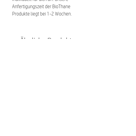
Anfertigungszeit der BioThane
Produkte liegt bei 1-2 Wochen.
Ähnliche Produkte:
NEU
NEU
Premium Hundefutter Menue