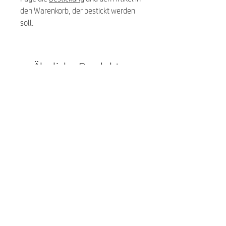
den Warenkorb, der bestickt werden
soll.
Ähnliche Produkte:
NEU
NEU
Premium Hundefutter Menue