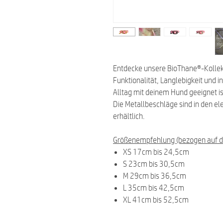
Entdecke unsere BioThane®-Kollekti
Funktionalität, Langlebigkeit und i
Alltag mit deinem Hund geeignet is
Die Metallbeschläge sind in den el
erhältlich.
Größenempfehlung (bezogen auf d
XS 17cm bis 24,5cm
S 23cm bis 30,5cm
M 29cm bis 36,5cm
L 35cm bis 42,5cm
XL 41cm bis 52,5cm