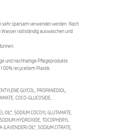
beruhigt durch die Kr
in der Aromatherapie 
sehr sparsam verwendet werden. Nach
Wasser vollständig auswaschen und
rdünnen.
ige und nachhaltige Pflegeprodukte.
s 100% recyceltem Plastik.
PENTYLENE GLYCOL, PROPANEDIOL,
TAMATE, COCO-GLUCOSIDE,
L OIL*, SODIUM COCOYL GLUTAMATE,
 SODIUM HYDROXIDE, TOCOPHERYL
 (LAVENDER) OIL*, SODIUM CITRATE,