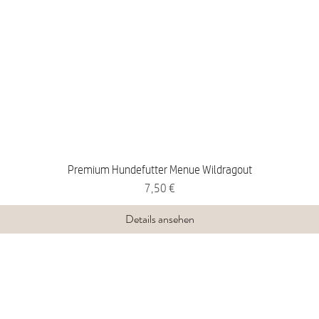
Premium Hundefutter Menue Wildragout
Preis
7,50 €
Details ansehen