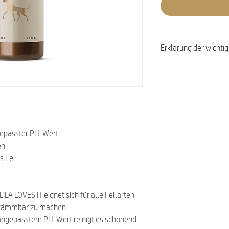
Erklärung der wichtig
Aloe Barbadensis Ge
positive Eigenschaft
feuchtigkeitsspenden
gereizter Haut und si
Sonnenbrand.
Coco-Glucoside
– ist
ngepasster PH-Wert
pflanzliches Tensid 
en
Reinigung.
s Fell
Citric Acid
– reguliert
Lavandula Angustifoli
enthaltene Linalool 
 LOVES IT eignet sich für alle Fellarten
regenerierend. Die ü
r kämmbar zu machen.
Inhaltsstoffe sorgen 
d angepasstem PH-Wert reinigt es schonend
beanspruchter Haut.