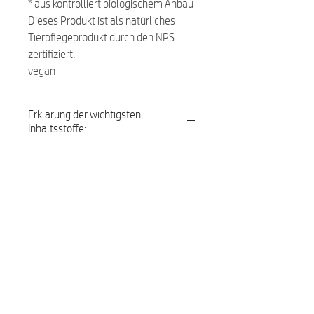
* aus kontrolliert biologischem Anbau
Dieses Produkt ist als natürliches
Tierpflegeprodukt durch den NPS
zertifiziert.
vegan
Erklärung der wichtigsten
Inhaltsstoffe:
Aloe Barbadensis Leaf Juice
– der
Aloe Vera werden zahlreiche positive
Ähnliche Produkte:
Eigenschaften zugeschrieben:
feuchtigkeitsspendend,
regenerierend, bewährt bei gereizter
NEU
NEU
Haut.
Propanediol
– Natürlich gewonnenes
Propanediol wirkt als Tensid mit
feuchtigkeitsspendender Wirkung.