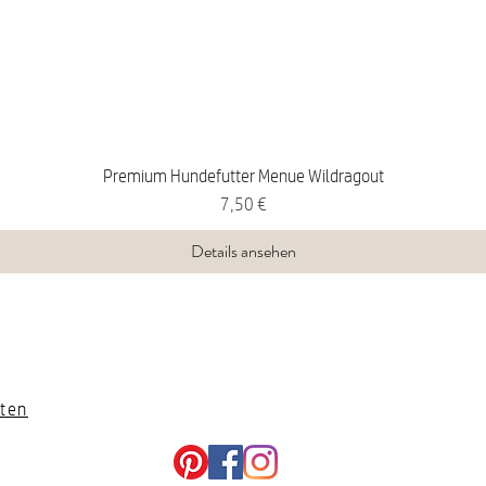
Premium Hundefutter Menue Wildragout
Preis
7,50 €
Details ansehen
ten