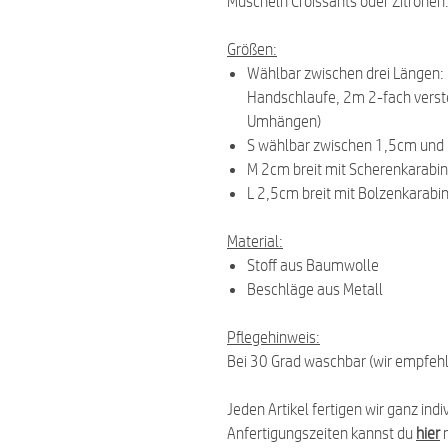
Muscheln Croissants oder Zitronen
Größen:
Wählbar zwischen drei Längen:
Handschlaufe, 2m 2-fach verste
Umhängen)
S wählbar zwischen 1,5cm und 
M 2cm breit mit Scherenkarabin
L 2,5cm breit mit Bolzenkarabi
Material:
Stoff aus Baumwolle
Beschläge aus Metall
Pflegehinweis:
Bei 30 Grad waschbar (wir empfeh
Jeden Artikel fertigen wir ganz indi
Anfertigungszeiten kannst du
hier
n