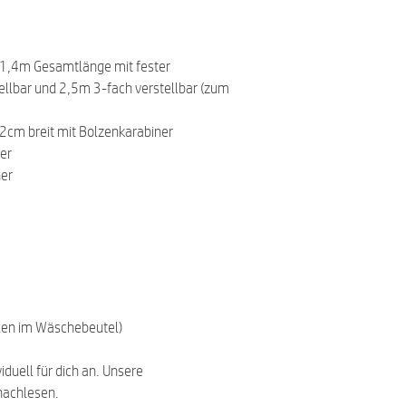
.
 1,4m Gesamtlänge mit fester
llbar und 2,5m 3-fach verstellbar (zum
2cm breit mit Bolzenkarabiner
er
ner
len im Wäschebeutel)
viduell für dich an. Unsere
achlesen.