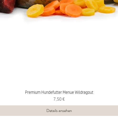
Premium Hundefutter Menue Wildragout
Preis
7,50 €
Details ansehen