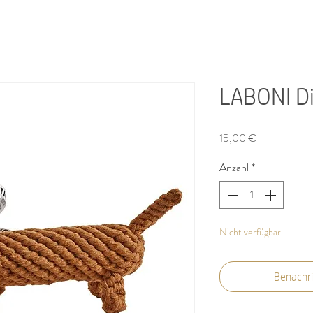
LABONI D
Preis
15,00 €
Anzahl
*
Nicht verfügbar
Benachri