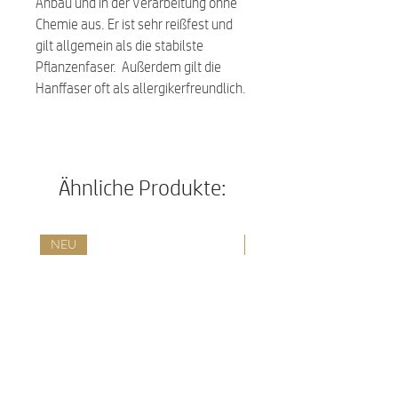
Anbau und in der Verarbeitung ohne
Chemie aus. Er ist sehr reißfest und
gilt allgemein als die stabilste
Pflanzenfaser. Außerdem gilt die
Hanffaser oft als allergikerfreundlich.
Ähnliche Produkte:
NEU
NEU