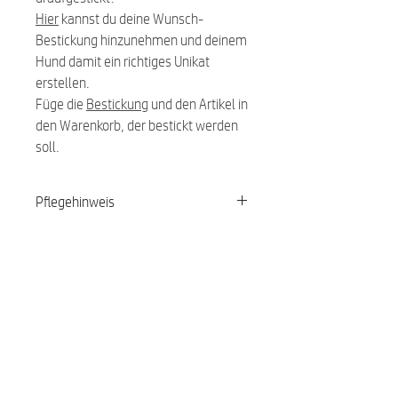
Hier
kannst du deine Wunsch-
Bestickung hinzunehmen und deinem
Hund damit ein richtiges Unikat
erstellen.
Füge die
Bestickung
und den Artikel in
den Warenkorb, der bestickt werden
soll.
Pflegehinweis
Waschbar bei 30 Grad
Ähnliche Produkte:
NEU
NEU