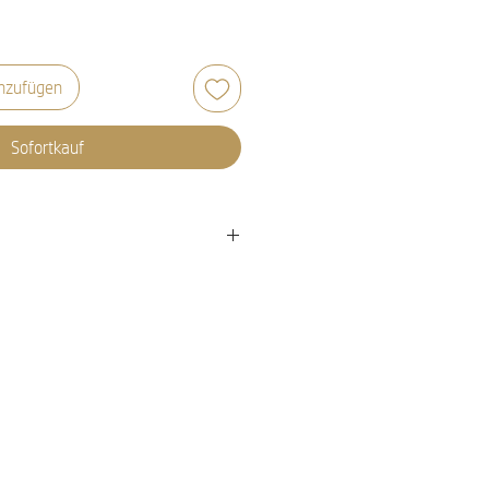
nzufügen
Sofortkauf
d