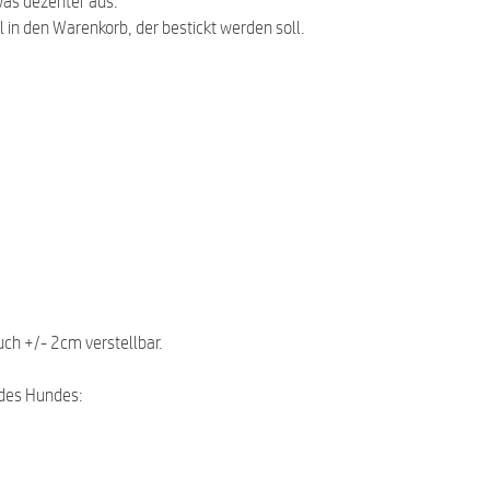
was dezenter aus.
l in den Warenkorb, der bestickt werden soll.
uch +/- 2cm verstellbar.
des Hundes: