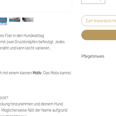
Zum Warenkorb hi
s Flair in den Hundealltag.
 mit zwei Druckknöpfen befestigt. Jedes
enäht und kann leicht variieren.
Pflegehinweis
Waschbar bei 30 Gra
ch mit einem kleinen
Motiv
. Das Motiv kannst
ickt?
ickung hinzunehmen und deinem Hund
en. Möglicherweise fällt der Name aufgrund