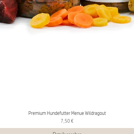
Premium Hundefutter Menue Wildragout
Preis
7,50 €
Details ansehen