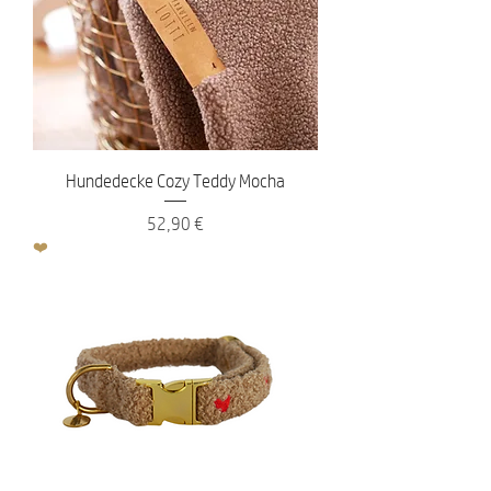
Hundedecke Cozy Teddy Mocha
Preis
52,90 €
❤️