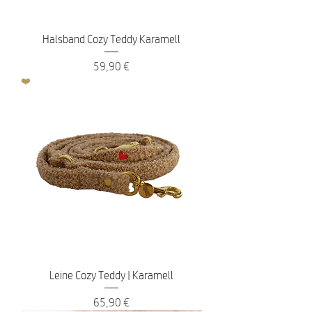
Halsband Cozy Teddy Karamell
Preis
59,90 €
❤️
Leine Cozy Teddy | Karamell
Preis
65,90 €