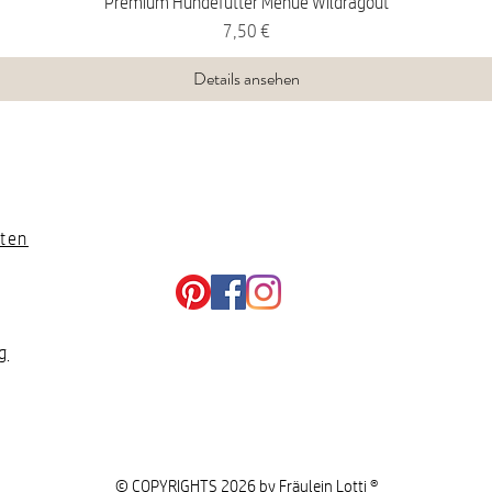
Premium Hundefutter Menue Wildragout
Preis
7,50 €
Details ansehen
ten
g
© COPYRIGHTS 2026 by Fräulein Lotti ®