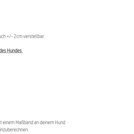
uch +/- 2cm verstellbar.
des Hundes
:
it einem Maßband an deinem Hund
einzuberechnen.