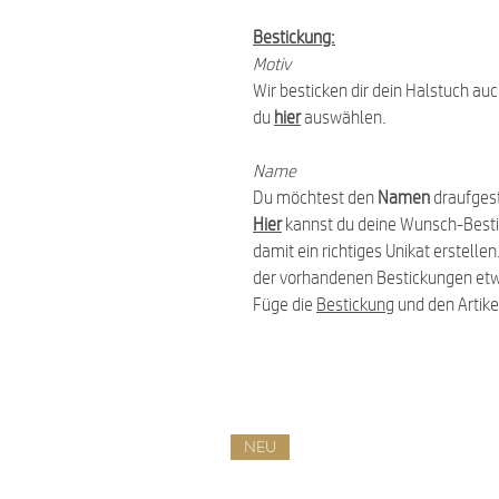
Bestickung:
Motiv
Wir besticken dir dein Halstuch au
du
hier
auswählen.
Name
Du möchtest den
Namen
draufgest
Hier
kannst du deine Wunsch-Best
damit ein richtiges Unikat erstell
der vorhandenen Bestickungen et
Füge die
Bestickung
und den Artike
NEU