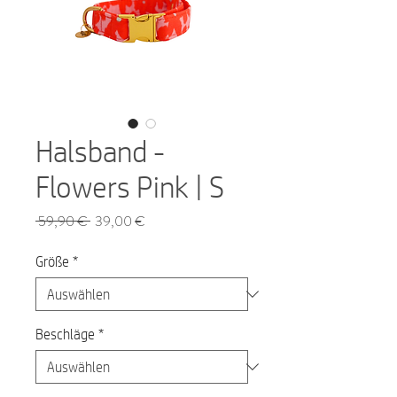
Halsband -
Flowers Pink | S
Standardpreis
Sale-
 59,90 € 
39,00 €
Preis
Größe
*
Beschläge
*