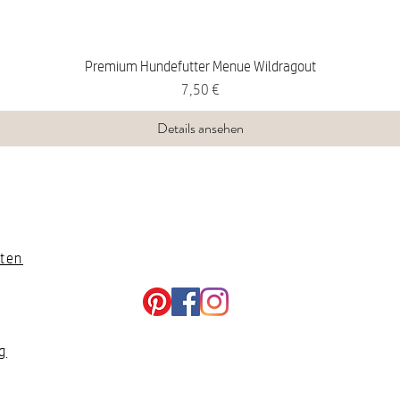
Premium Hundefutter Menue Wildragout
Preis
7,50 €
Details ansehen
ten
g