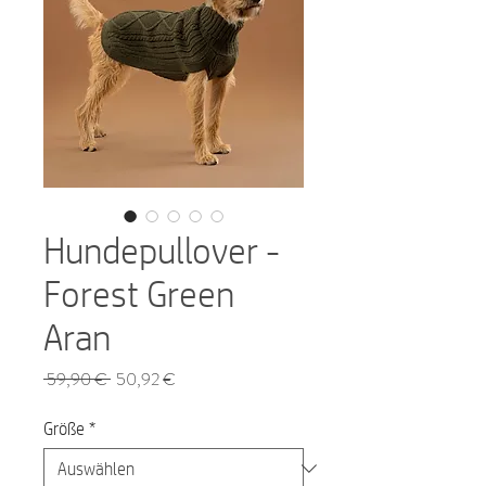
Hundepullover -
Forest Green
Aran
Standardpreis
Sale-
 59,90 € 
50,92 €
Preis
Größe
*