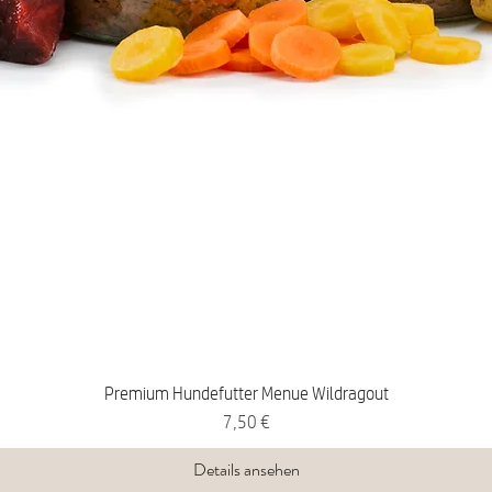
Premium Hundefutter Menue Wildragout
Preis
7,50 €
Details ansehen