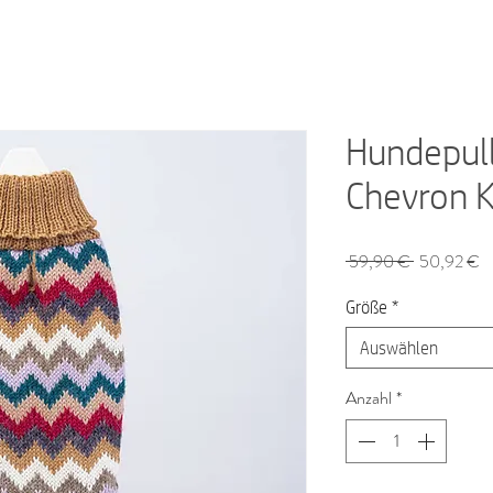
Hundepull
Chevron K
Standardpre
S
 59,90 € 
50,92 €
Pr
Größe
*
Auswählen
Anzahl
*