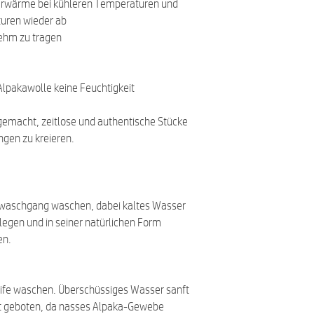
perwärme bei kühleren Temperaturen und
turen wieder ab
ehm zu tragen
lpakawolle keine Feuchtigkeit
 gemacht, zeitlose und authentische Stücke
gen zu kreieren.
waschgang waschen, dabei kaltes Wasser
legen und in seiner natürlichen Form
en.
ife waschen. Überschüssiges Wasser sanft
st geboten, da nasses Alpaka-Gewebe