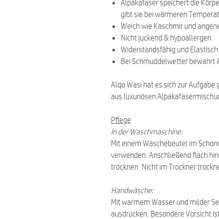
Alpakafaser speichert die Kör
gibt sie bei wärmeren Tempera
Weich wie Kaschmir und angen
Nicht juckend & hypoallergen
Widerstandsfähig und Elastisch
Bei Schmuddelwetter bewahrt A
Alqo Wasi hat es sich zur Aufgabe
aus luxuriösen Alpakafasermischun
Pflege
In der Waschmaschine:
Mit einem Wäschebeutel im Schon
verwenden. Anschließend flach hin
trocknen. Nicht im Trockner trockn
Handwäsche:
Mit warmem Wasser und milder Se
ausdrücken. Besondere Vorsicht i