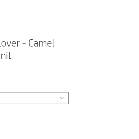
over - Camel
nit
is
ale-
eis