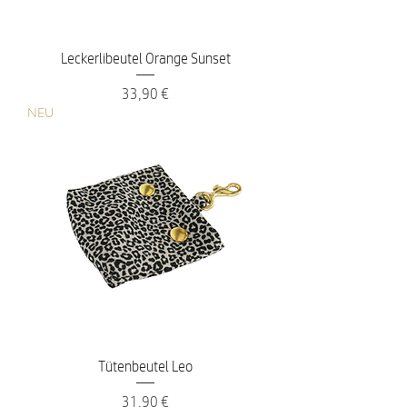
Leckerlibeutel Orange Sunset
Preis
33,90 €
NEU
Tütenbeutel Leo
Preis
31,90 €