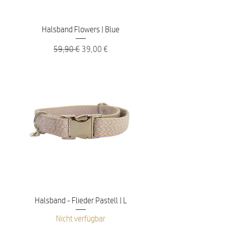
Halsband Flowers | Blue
Standardpreis
Sale-Preis
59,90 €
39,00 €
Halsband - Flieder Pastell | L
Nicht verfügbar