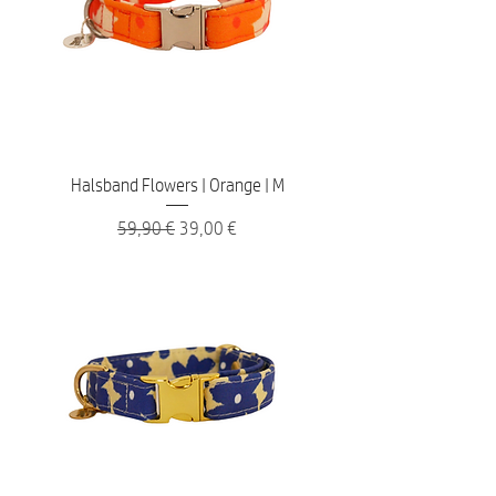
Halsband Flowers | Orange | M
Standardpreis
Sale-Preis
59,90 €
39,00 €