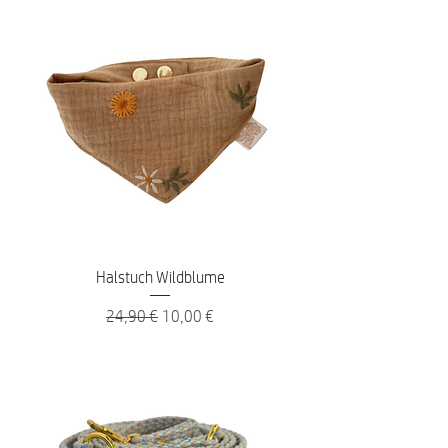
Halstuch Wildblume
Standardpreis
Sale-Preis
24,90 €
10,00 €