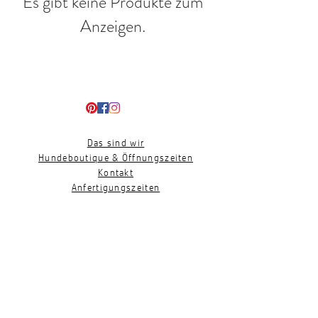
Es gibt keine Produkte zum
Anzeigen.
Das sind wir
Hundeboutique & Öffnungszeiten
Kontakt
Anfertigungszeiten
Zahlung und Versand
Qualität und Gewährleistung
Geschirr Messanleitung
Geschenk-Gutscheine
Presse
Impressum
Datenschutz
AGB´s