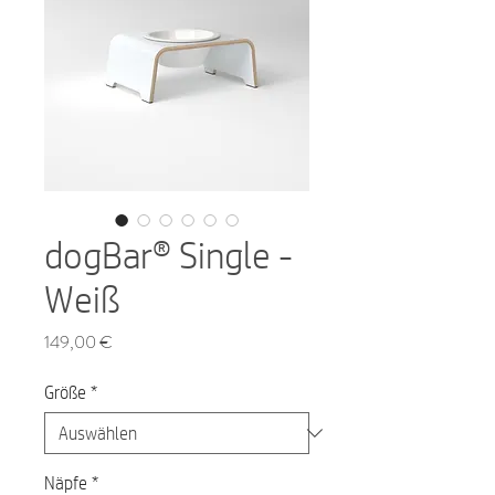
dogBar® Single -
Weiß
Preis
149,00 €
Größe
*
Näpfe
*