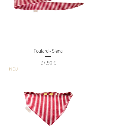
Foulard - Siena
Preis
27,90 €
NEU