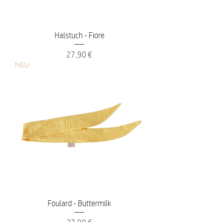
Halstuch - Fiore
Preis
27,90 €
NEU
Foulard - Buttermilk
Preis