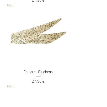
27,90 €
NEU
Foulard - Blueberry
Preis
27,90 €
NEU