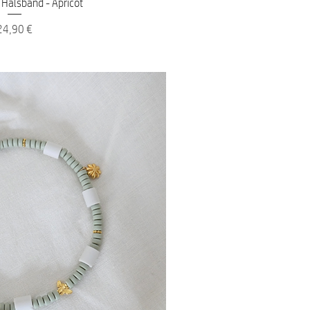
nellansicht
Halsband - Apricot
reis
24,90 €