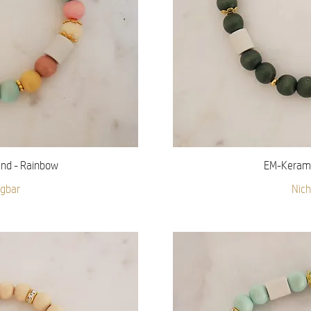
icht
Sch
nd - Rainbow
EM-Keramik
ügbar
Nich