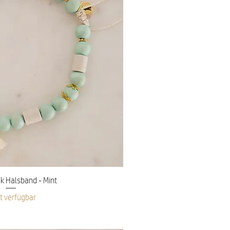
nellansicht
 Halsband - Mint
t verfügbar