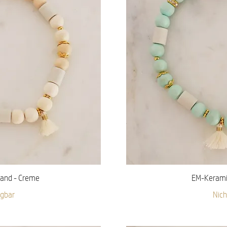
icht
Sch
and - Creme
EM-Keramik
ügbar
Nich