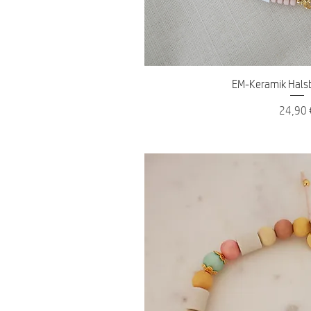
Schnellans
EM-Keramik Hals
Preis
24,90 