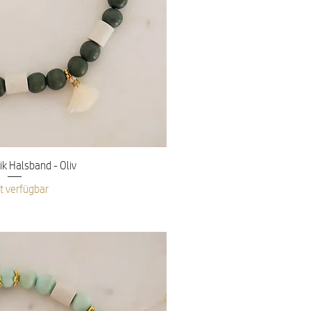
nellansicht
 Halsband - Oliv
t verfügbar