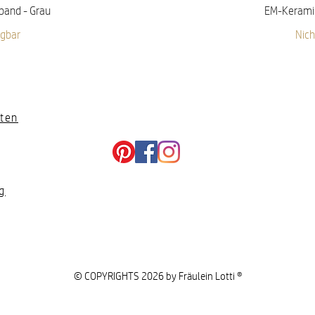
icht
Sch
band - Grau
EM-Keramik
ügbar
Nich
ten
g
© COPYRIGHTS 2026 by Fräulein Lotti ®