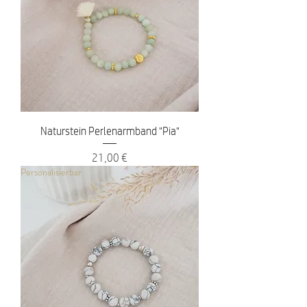
Naturstein Perlenarmband "Pia"
Preis
21,00 €
Personalisierbar