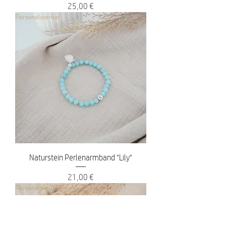
Preis
25,00 €
Personalisierbar
Naturstein Perlenarmband "Lily"
Preis
21,00 €
Personalisierbar