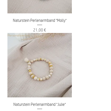
Naturstein Perlenarmband "Molly"
Preis
21,00 €
Personalisierbar
Naturstein Perlenarmband "Julie"