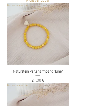
Nicht verfügbar
Personalisierbar
Naturstein Perlenarmband "Bine"
Preis
21,00 €
Personalisierbar